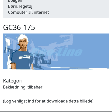
Boligen
Børn, legetøj
Computer, IT, internet
Danmark
Dekoration, ornamenter
GC36-175
Detailhandel
Dyr
Efterår
Energi, miljø, økologi
Erhverv
Fænomener, begreber
Fastelavn, karneval
Ferie, rejser
Fiskeri
Kategori
Fly, luftfart
Beklædning, tilbehør
Folkeslag
Forår
(Log venligst ind for at downloade dette billede)
Fritid, hobby
Frugt, grønt