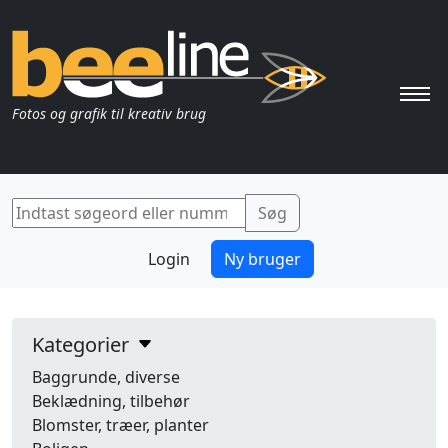
Pri
Fotos og grafik til kreativ brug
Login
Ny bruger
Kategorier
Baggrunde, diverse
Beklædning, tilbehør
Blomster, træer, planter