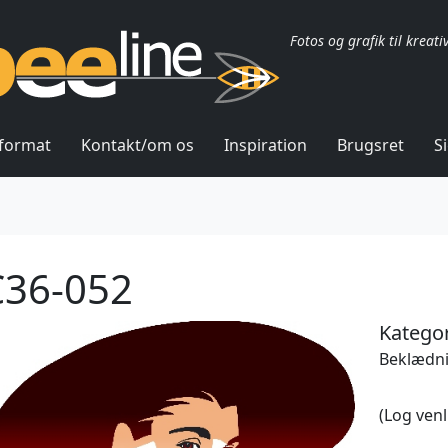
Fotos og grafik til kreati
lformat
Kontakt/om os
Inspiration
Brugsret
S
36-052
Kategor
Beklædni
(Log venl