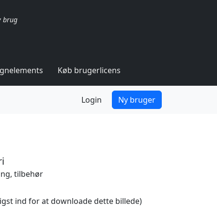
v brug
ignelements
Køb brugerlicens
Login
Ny bruger
i
ng, tilbehør
igst ind for at downloade dette billede)