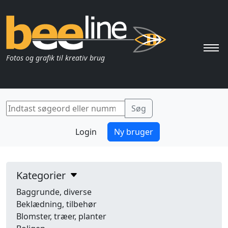
Pri
Fotos og grafik til kreativ brug
Login
Ny bruger
Kategorier
Baggrunde, diverse
Beklædning, tilbehør
Blomster, træer, planter