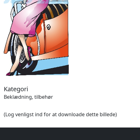
Halloween
Håndværk
Haven
Huse, bygninger
Jagt
Jul
Kærlighed, bryllup
Kommunikation, nyhedsformidling
Køretøjer
Landbrug
Lov, orden
Lyd, billede
Kategori
Mad, drikke
Beklædning, tilbehør
Mærkedage
Marked, kræmmere
(Log venligst ind for at downloade dette billede)
Mennesker
Nationalflag, verdenskort
Natur
Nytår