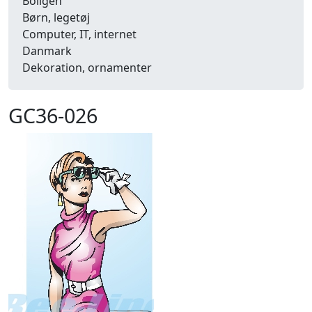
Boligen
Børn, legetøj
Computer, IT, internet
Danmark
Dekoration, ornamenter
Detailhandel
Dyr
GC36-026
Efterår
Energi, miljø, økologi
Erhverv
Fænomener, begreber
Fastelavn, karneval
Ferie, rejser
Fiskeri
Fly, luftfart
Folkeslag
Forår
Fritid, hobby
Frugt, grønt