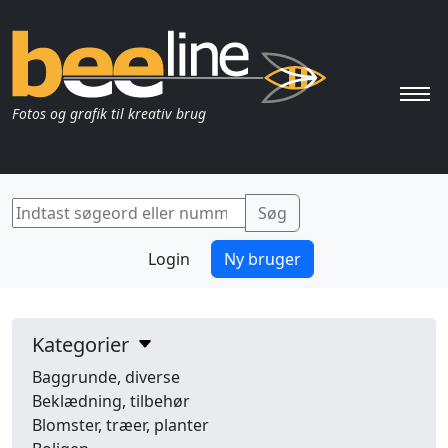
Pri
Fotos og grafik til kreativ brug
Login
Ny bruger
Kategorier
Baggrunde, diverse
Beklædning, tilbehør
Blomster, træer, planter