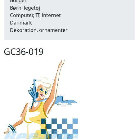
Boligen
Børn, legetøj
Computer, IT, internet
Danmark
Dekoration, ornamenter
Detailhandel
Dyr
GC36-019
Efterår
Energi, miljø, økologi
Erhverv
Fænomener, begreber
Fastelavn, karneval
Ferie, rejser
Fiskeri
Fly, luftfart
Folkeslag
Forår
Fritid, hobby
Frugt, grønt