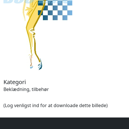
Halloween
Håndværk
Haven
Huse, bygninger
Jagt
Jul
Kærlighed, bryllup
Kommunikation, nyhedsformidling
Køretøjer
Landbrug
Lov, orden
Lyd, billede
Kategori
Mad, drikke
Beklædning, tilbehør
Mærkedage
Marked, kræmmere
(Log venligst ind for at downloade dette billede)
Mennesker
Nationalflag, verdenskort
Natur
Nytår