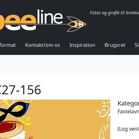
Fotos og grafik til kreati
lformat
Kontakt/om os
Inspiration
Brugsret
S
27-156
Kategor
Fastelavn
(Log venl