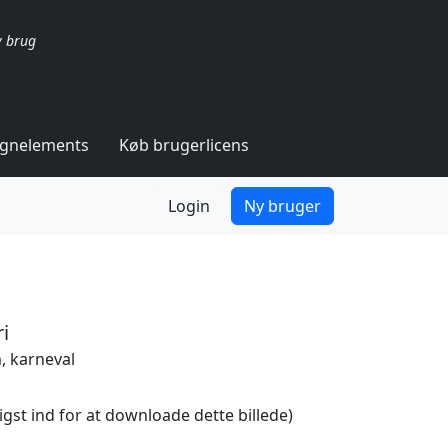
v brug
ignelements
Køb brugerlicens
Login
Ny bruger
i
, karneval
igst ind for at downloade dette billede)