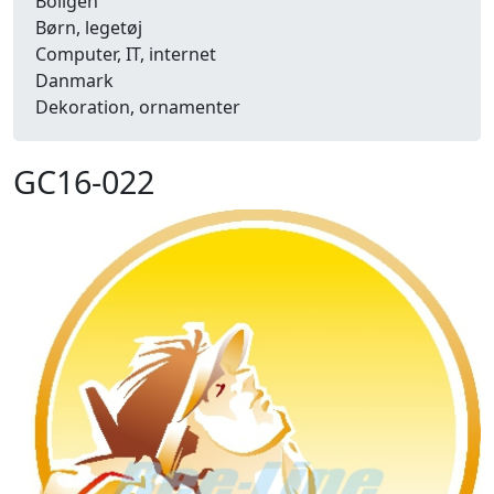
Boligen
Børn, legetøj
Computer, IT, internet
Danmark
Dekoration, ornamenter
Detailhandel
Dyr
GC16-022
Efterår
Energi, miljø, økologi
Erhverv
Fænomener, begreber
Fastelavn, karneval
Ferie, rejser
Fiskeri
Fly, luftfart
Folkeslag
Forår
Fritid, hobby
Frugt, grønt