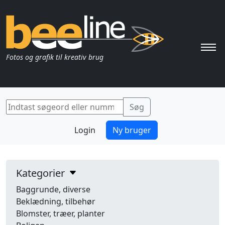
Pri
Fotos og grafik til kreativ brug
Login
Ny bruger
Kategorier
Baggrunde, diverse
Beklædning, tilbehør
Blomster, træer, planter