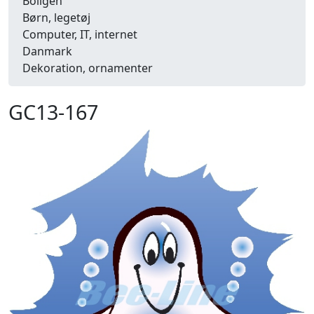
Boligen
Børn, legetøj
Computer, IT, internet
Danmark
Dekoration, ornamenter
Detailhandel
Dyr
GC13-167
Efterår
Energi, miljø, økologi
Erhverv
Fænomener, begreber
Fastelavn, karneval
Ferie, rejser
Fiskeri
Fly, luftfart
Folkeslag
Forår
Fritid, hobby
Frugt, grønt