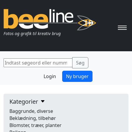
Pri
Fotos og grafik til kreativ brug
Login
Ny bruger
Kategorier
Baggrunde, diverse
Beklædning, tilbehør
Blomster, træer, planter