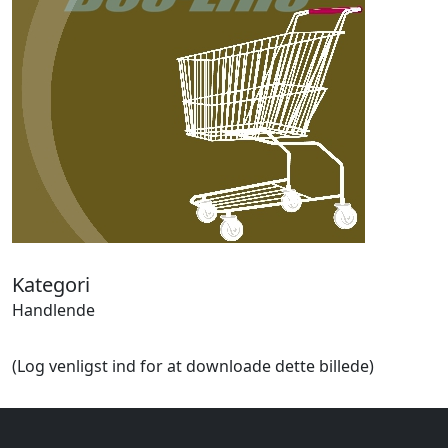
Halloween
Håndværk
Haven
Huse, bygninger
Jagt
Jul
Kærlighed, bryllup
Kommunikation, nyhedsformidling
Køretøjer
Landbrug
Lov, orden
Lyd, billede
Kategori
Mad, drikke
Handlende
Mærkedage
Marked, kræmmere
(Log venligst ind for at downloade dette billede)
Mennesker
Nationalflag, verdenskort
Natur
Nytår