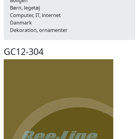
Boligen
Børn, legetøj
Computer, IT, internet
Danmark
Dekoration, ornamenter
Detailhandel
Dyr
GC12-304
Efterår
Energi, miljø, økologi
Erhverv
Fænomener, begreber
Fastelavn, karneval
Ferie, rejser
Fiskeri
Fly, luftfart
Folkeslag
Forår
Fritid, hobby
Frugt, grønt