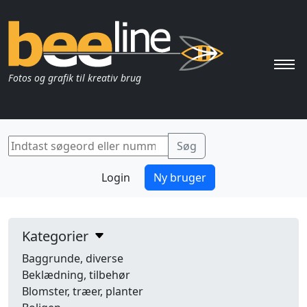
Pri
Fotos og grafik til kreativ brug
Login
Ny bruger
Kategorier
Baggrunde, diverse
Beklædning, tilbehør
Blomster, træer, planter