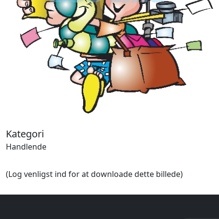
Halloween
Håndværk
Haven
Huse, bygninger
Jagt
Jul
Kærlighed, bryllup
Kommunikation, nyhedsformidling
Køretøjer
Landbrug
Lov, orden
Kategori
Lyd, billede
Mad, drikke
Handlende
Mærkedage
Marked, kræmmere
(Log venligst ind for at downloade dette billede)
Mennesker
Nationalflag, verdenskort
Natur
Nytår