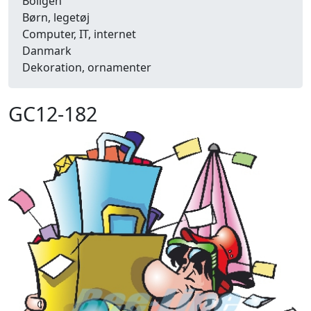
Boligen
Børn, legetøj
Computer, IT, internet
Danmark
Dekoration, ornamenter
Detailhandel
Dyr
GC12-182
Efterår
Energi, miljø, økologi
Erhverv
Fænomener, begreber
Fastelavn, karneval
Ferie, rejser
Fiskeri
Fly, luftfart
Folkeslag
Forår
Fritid, hobby
Frugt, grønt