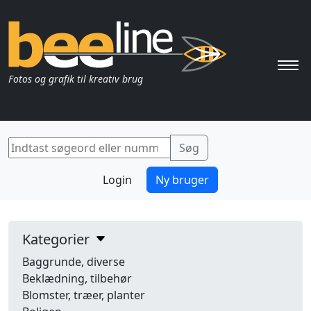
Pri
Fotos og grafik til kreativ brug
Login
Ny bruger
Kategorier
Baggrunde, diverse
Beklædning, tilbehør
Blomster, træer, planter