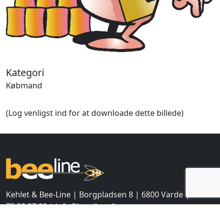
Halloween
Håndværk
Haven
Huse, bygninger
Jagt
Jul
Kategori
Kærlighed, bryllup
Købmand
Kommunikation, nyhedsformidling
Køretøjer
Landbrug
(Log venligst ind for at downloade dette billede)
Lov, orden
Lyd, billede
Mad, drikke
Mærkedage
Marked, kræmmere
Mennesker
Nationalflag, verdenskort
Kehlet & Bee-Line | Borgpladsen 8 | 6800 Varde | +45
Natur
75 22 37 00 |
info@bee-line.dk
Nytår