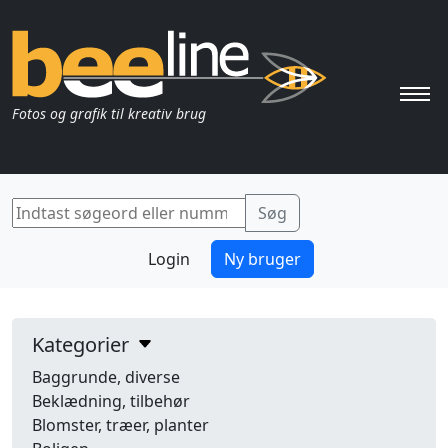
Pri
Fotos og grafik til kreativ brug
Login
Ny bruger
Kategorier
Baggrunde, diverse
Beklædning, tilbehør
Blomster, træer, planter