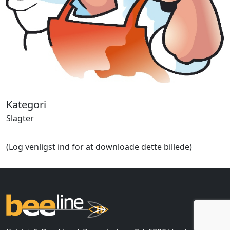
Halloween
Håndværk
Haven
Huse, bygninger
Jagt
Jul
Kærlighed, bryllup
Kommunikation, nyhedsformidling
Køretøjer
Kategori
Landbrug
Slagter
Lov, orden
Lyd, billede
(Log venligst ind for at downloade dette billede)
Mad, drikke
Mærkedage
Marked, kræmmere
Mennesker
Nationalflag, verdenskort
Natur
Nytår