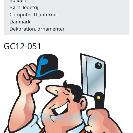
Boligen
Børn, legetøj
Computer, IT, internet
Danmark
Dekoration, ornamenter
Detailhandel
Dyr
GC12-051
Efterår
Energi, miljø, økologi
Erhverv
Fænomener, begreber
Fastelavn, karneval
Ferie, rejser
Fiskeri
Fly, luftfart
Folkeslag
Forår
Fritid, hobby
Frugt, grønt