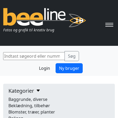
Pri
Fotos og grafik til kreativ brug
Login
Ny bruger
Kategorier
Baggrunde, diverse
Beklædning, tilbehør
Blomster, træer, planter