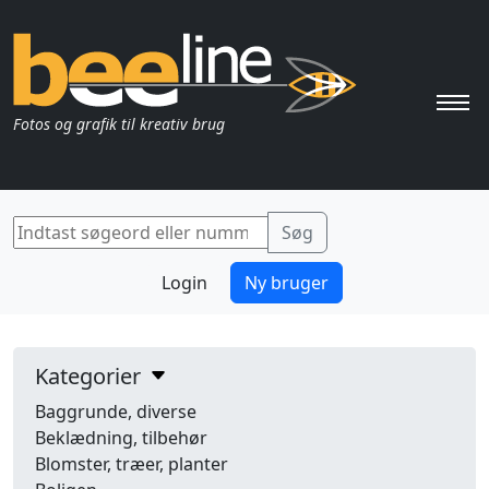
Pri
Fotos og grafik til kreativ brug
Login
Ny bruger
Kategorier
Baggrunde, diverse
Beklædning, tilbehør
Blomster, træer, planter