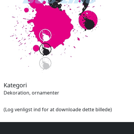
Halloween
Håndværk
Haven
Huse, bygninger
Jagt
Jul
Kærlighed, bryllup
Kommunikation, nyhedsformidling
Køretøjer
Landbrug
Lov, orden
Lyd, billede
Kategori
Mad, drikke
Dekoration, ornamenter
Mærkedage
Marked, kræmmere
(Log venligst ind for at downloade dette billede)
Mennesker
Nationalflag, verdenskort
Natur
Nytår