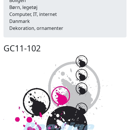
Boligen
Børn, legetøj
Computer, IT, internet
Danmark
Dekoration, ornamenter
Detailhandel
Dyr
GC11-102
Efterår
Energi, miljø, økologi
Erhverv
Fænomener, begreber
Fastelavn, karneval
Ferie, rejser
Fiskeri
Fly, luftfart
Folkeslag
Forår
Fritid, hobby
Frugt, grønt