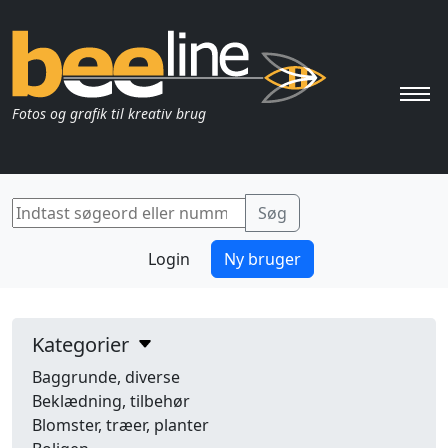
Pri
Fotos og grafik til kreativ brug
Login
Ny bruger
Kategorier
Baggrunde, diverse
Beklædning, tilbehør
Blomster, træer, planter