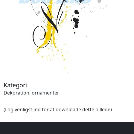
Halloween
Håndværk
Haven
Huse, bygninger
Jagt
Jul
Kærlighed, bryllup
Kommunikation, nyhedsformidling
Køretøjer
Landbrug
Lov, orden
Lyd, billede
Kategori
Mad, drikke
Dekoration, ornamenter
Mærkedage
Marked, kræmmere
(Log venligst ind for at downloade dette billede)
Mennesker
Nationalflag, verdenskort
Natur
Nytår