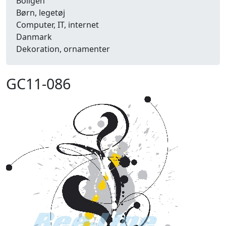
Boligen
Børn, legetøj
Computer, IT, internet
Danmark
Dekoration, ornamenter
Detailhandel
Dyr
GC11-086
Efterår
Energi, miljø, økologi
Erhverv
Fænomener, begreber
Fastelavn, karneval
Ferie, rejser
Fiskeri
Fly, luftfart
Folkeslag
Forår
Fritid, hobby
Frugt, grønt