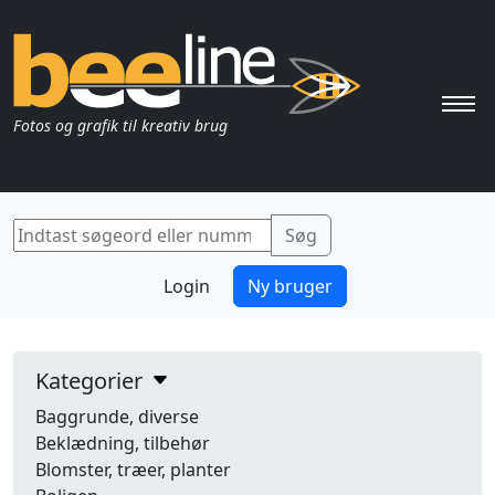
Pri
Fotos og grafik til kreativ brug
Login
Ny bruger
Kategorier
Baggrunde, diverse
Beklædning, tilbehør
Blomster, træer, planter