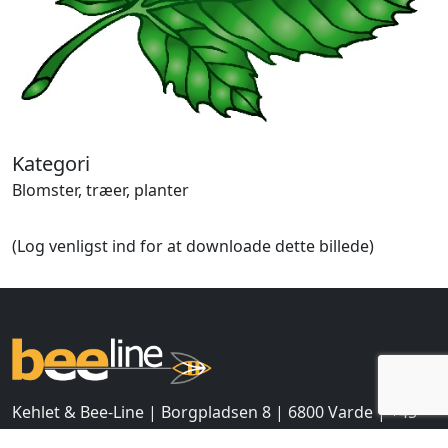
Halloween
Håndværk
Haven
Huse, bygninger
Jagt
Jul
Kærlighed, bryllup
Kategori
Kommunikation, nyhedsformidling
Blomster, træer, planter
Køretøjer
Landbrug
(Log venligst ind for at downloade dette billede)
Lov, orden
Lyd, billede
Mad, drikke
Mærkedage
Marked, kræmmere
Mennesker
Nationalflag, verdenskort
Kehlet & Bee-Line | Borgpladsen 8 | 6800 Varde | +45
Natur
75 22 37 00 |
info@bee-line.dk
Nytår