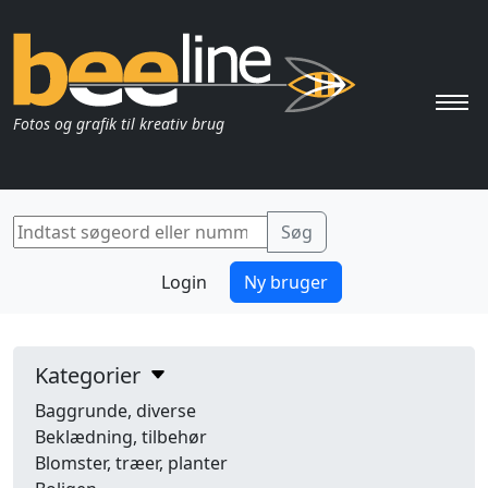
Pri
Fotos og grafik til kreativ brug
Login
Ny bruger
Kategorier
Baggrunde, diverse
Beklædning, tilbehør
Blomster, træer, planter