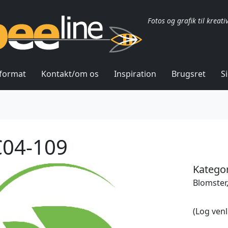
Fotos og grafik til kreati
lformat
Kontakt/om os
Inspiration
Brugsret
S
04-109
Kategor
Blomster,
(Log venl