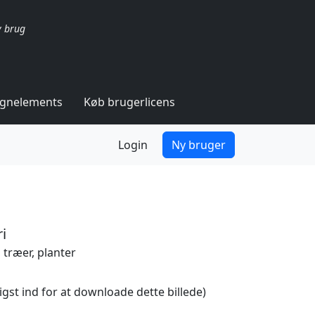
v brug
ignelements
Køb brugerlicens
Login
Ny bruger
i
 træer, planter
igst ind for at downloade dette billede)