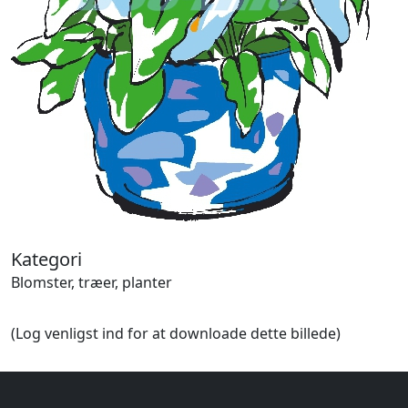
Halloween
Håndværk
Haven
Huse, bygninger
Jagt
Jul
Kærlighed, bryllup
Kommunikation, nyhedsformidling
Køretøjer
Landbrug
Lov, orden
Lyd, billede
Kategori
Mad, drikke
Blomster, træer, planter
Mærkedage
Marked, kræmmere
(Log venligst ind for at downloade dette billede)
Mennesker
Nationalflag, verdenskort
Natur
Nytår