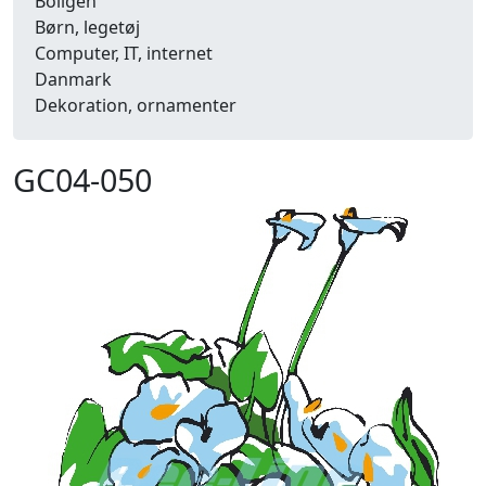
Boligen
Børn, legetøj
Computer, IT, internet
Danmark
Dekoration, ornamenter
Detailhandel
Dyr
GC04-050
Efterår
Energi, miljø, økologi
Erhverv
Fænomener, begreber
Fastelavn, karneval
Ferie, rejser
Fiskeri
Fly, luftfart
Folkeslag
Forår
Fritid, hobby
Frugt, grønt