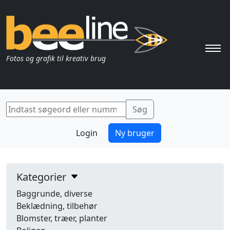
Pri
Fotos og grafik til kreativ brug
Login
Ny bruger
Kategorier
Baggrunde, diverse
Beklædning, tilbehør
Blomster, træer, planter