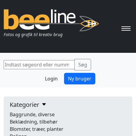
Pri
Fotos og grafik til kreativ brug
Login
Ny bruger
Kategorier
Baggrunde, diverse
Beklædning, tilbehør
Blomster, træer, planter