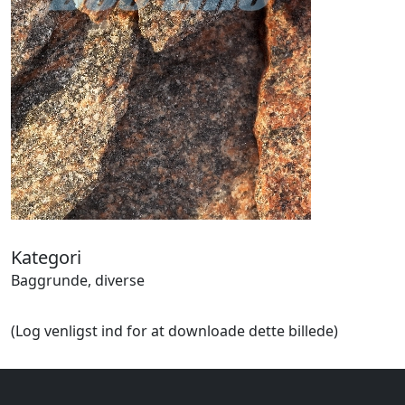
Halloween
Håndværk
Haven
Huse, bygninger
Jagt
Jul
Kærlighed, bryllup
Kommunikation, nyhedsformidling
Køretøjer
Landbrug
Lov, orden
Lyd, billede
Kategori
Mad, drikke
Baggrunde, diverse
Mærkedage
Marked, kræmmere
(Log venligst ind for at downloade dette billede)
Mennesker
Nationalflag, verdenskort
Natur
Nytår