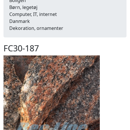
Boligen
Børn, legetøj
Computer, IT, internet
Danmark
Dekoration, ornamenter
Detailhandel
Dyr
FC30-187
Efterår
Energi, miljø, økologi
Erhverv
Fænomener, begreber
Fastelavn, karneval
Ferie, rejser
Fiskeri
Fly, luftfart
Folkeslag
Forår
Fritid, hobby
Frugt, grønt