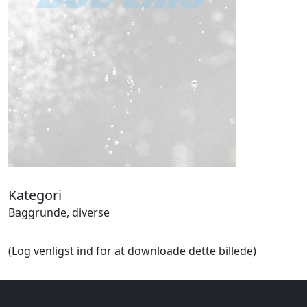
Halloween
Håndværk
Haven
Huse, bygninger
Jagt
Jul
Kærlighed, bryllup
Kommunikation, nyhedsformidling
Køretøjer
Landbrug
Lov, orden
Lyd, billede
Kategori
Mad, drikke
Baggrunde, diverse
Mærkedage
Marked, kræmmere
(Log venligst ind for at downloade dette billede)
Mennesker
Nationalflag, verdenskort
Natur
Nytår