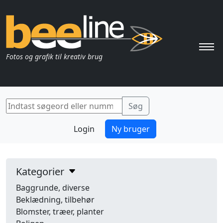
Pri
Fotos og grafik til kreativ brug
Login
Ny bruger
Kategorier
Baggrunde, diverse
Beklædning, tilbehør
Blomster, træer, planter