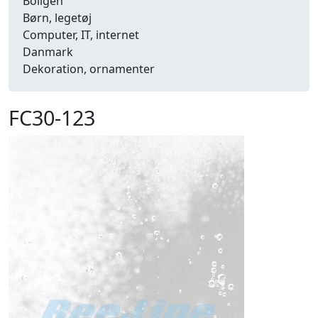
Boligen
Børn, legetøj
Computer, IT, internet
Danmark
Dekoration, ornamenter
Detailhandel
Dyr
FC30-123
Efterår
Energi, miljø, økologi
Erhverv
Fænomener, begreber
Fastelavn, karneval
Ferie, rejser
Fiskeri
Fly, luftfart
Folkeslag
Forår
Fritid, hobby
Frugt, grønt