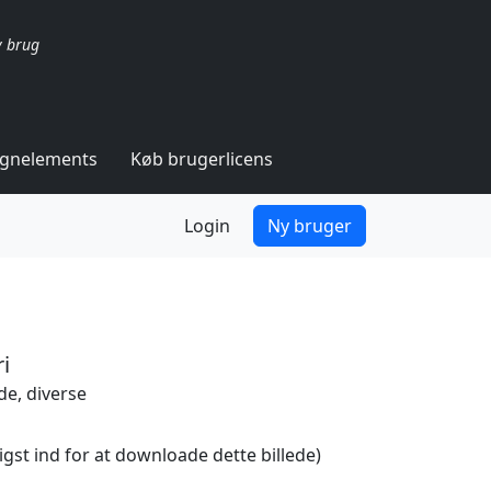
v brug
ignelements
Køb brugerlicens
Login
Ny bruger
i
e, diverse
igst ind for at downloade dette billede)