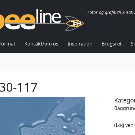
Fotos og grafik til kreati
lformat
Kontakt/om os
Inspiration
Brugsret
S
30-117
Kategor
Baggrund
(Log venl