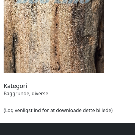
Halloween
Håndværk
Haven
Huse, bygninger
Jagt
Jul
Kærlighed, bryllup
Kommunikation, nyhedsformidling
Køretøjer
Landbrug
Lov, orden
Lyd, billede
Kategori
Mad, drikke
Baggrunde, diverse
Mærkedage
Marked, kræmmere
(Log venligst ind for at downloade dette billede)
Mennesker
Nationalflag, verdenskort
Natur
Nytår