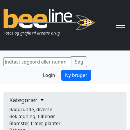
Pri
Fotos og grafik til kreativ brug
Login
Ny bruger
Kategorier
Baggrunde, diverse
Beklædning, tilbehør
Blomster, træer, planter