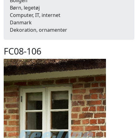
Boligen
Børn, legetøj
Computer, IT, internet
Danmark
Dekoration, ornamenter
Detailhandel
Dyr
FC08-106
Efterår
Energi, miljø, økologi
Erhverv
Fænomener, begreber
Fastelavn, karneval
Ferie, rejser
Fiskeri
Fly, luftfart
Folkeslag
Forår
Fritid, hobby
Frugt, grønt