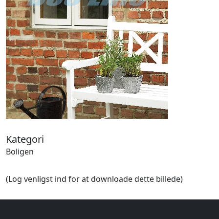
Halloween
Håndværk
Haven
Huse, bygninger
Jagt
Jul
Kærlighed, bryllup
Kommunikation, nyhedsformidling
Køretøjer
Landbrug
Lov, orden
Lyd, billede
Kategori
Mad, drikke
Boligen
Mærkedage
Marked, kræmmere
(Log venligst ind for at downloade dette billede)
Mennesker
Nationalflag, verdenskort
Natur
Nytår