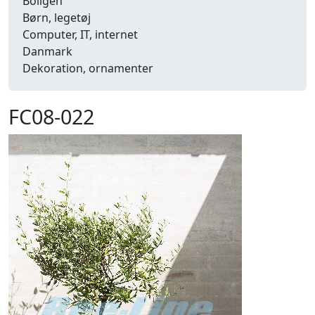
Boligen
Børn, legetøj
Computer, IT, internet
Danmark
Dekoration, ornamenter
Detailhandel
Dyr
FC08-022
Efterår
Energi, miljø, økologi
Erhverv
Fænomener, begreber
Fastelavn, karneval
Ferie, rejser
Fiskeri
Fly, luftfart
Folkeslag
Forår
Fritid, hobby
Frugt, grønt