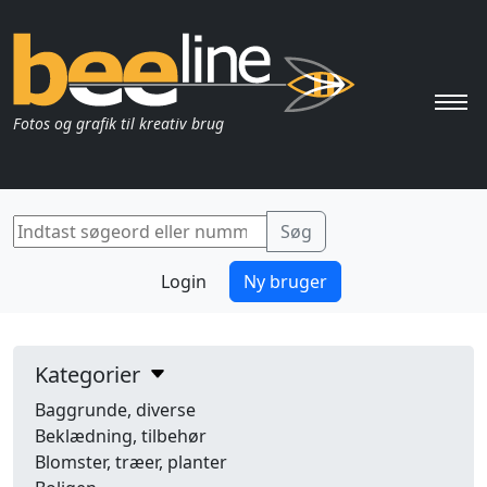
Pri
Fotos og grafik til kreativ brug
Login
Ny bruger
Kategorier
Baggrunde, diverse
Beklædning, tilbehør
Blomster, træer, planter