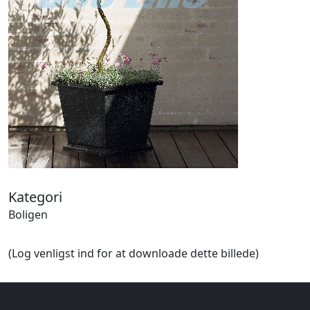
Halloween
Håndværk
Haven
Huse, bygninger
Jagt
Jul
Kærlighed, bryllup
Kommunikation, nyhedsformidling
Køretøjer
Landbrug
Lov, orden
Lyd, billede
Kategori
Mad, drikke
Boligen
Mærkedage
Marked, kræmmere
(Log venligst ind for at downloade dette billede)
Mennesker
Nationalflag, verdenskort
Natur
Nytår