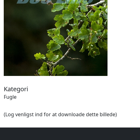
Halloween
Håndværk
Haven
Huse, bygninger
Jagt
Jul
Kærlighed, bryllup
Kommunikation, nyhedsformidling
Køretøjer
Landbrug
Lov, orden
Lyd, billede
Kategori
Mad, drikke
Fugle
Mærkedage
Marked, kræmmere
(Log venligst ind for at downloade dette billede)
Mennesker
Nationalflag, verdenskort
Natur
Nytår