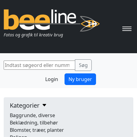
Pri
Fotos og grafik til kreativ brug
Login
Ny bruger
Kategorier
Baggrunde, diverse
Beklædning, tilbehør
Blomster, træer, planter