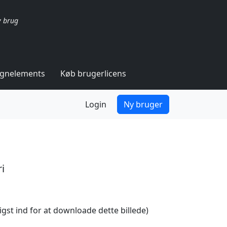
v brug
ignelements
Køb brugerlicens
Login
Ny bruger
i
igst ind for at downloade dette billede)