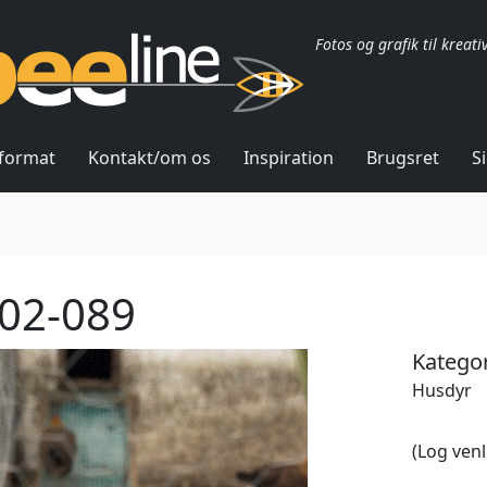
Fotos og grafik til kreati
lformat
Kontakt/om os
Inspiration
Brugsret
S
02-089
Kategor
Husdyr
(Log venl