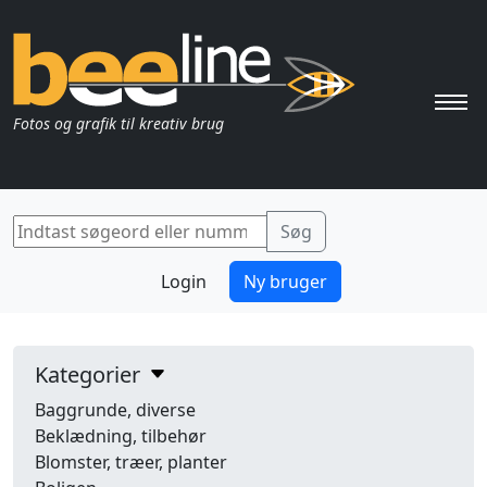
Pri
Fotos og grafik til kreativ brug
Login
Ny bruger
Kategorier
Baggrunde, diverse
Beklædning, tilbehør
Blomster, træer, planter