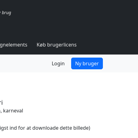
v brug
ignelements
Køb brugerlicens
Login
Ny bruger
i
, karneval
igst ind for at downloade dette billede)