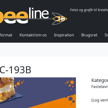
Fotos og grafik til kreati
lformat
Kontakt/om os
Inspiration
Brugsret
S
C-193B
Kategor
Fastelavn
(Log venl