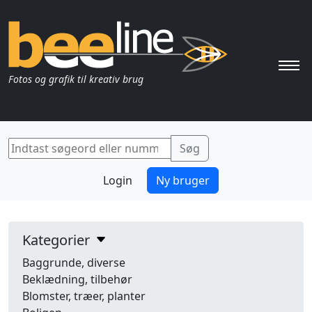
Pri
Fotos og grafik til kreativ brug
Login
Ny bruger
Kategorier
Baggrunde, diverse
Beklædning, tilbehør
Blomster, træer, planter