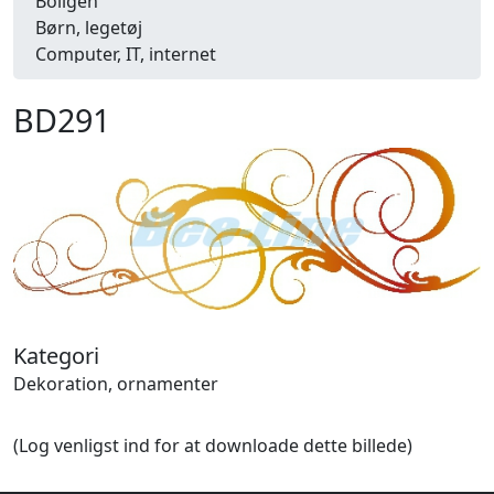
Boligen
Børn, legetøj
Computer, IT, internet
Danmark
Dekoration, ornamenter
BD291
Detailhandel
Dyr
Efterår
Energi, miljø, økologi
Erhverv
Fænomener, begreber
Fastelavn, karneval
Ferie, rejser
Fiskeri
Kategori
Fly, luftfart
Dekoration, ornamenter
Folkeslag
Forår
(Log venligst ind for at downloade dette billede)
Fritid, hobby
Frugt, grønt