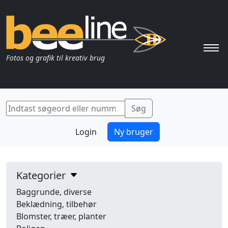
Pri
Fotos og grafik til kreativ brug
Login
Ny bruger
Kategorier
Baggrunde, diverse
Beklædning, tilbehør
Blomster, træer, planter