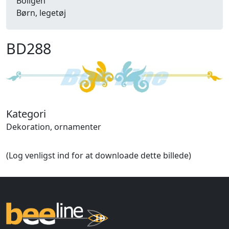
Boligen
Børn, legetøj
Computer, IT, internet
Danmark
BD288
Dekoration, ornamenter
Detailhandel
Dyr
Efterår
Energi, miljø, økologi
Erhverv
Kategori
Fænomener, begreber
Dekoration, ornamenter
Fastelavn, karneval
Ferie, rejser
(Log venligst ind for at downloade dette billede)
Fiskeri
Fly, luftfart
Folkeslag
Forår
Fritid, hobby
Frugt, grønt