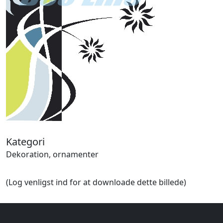
Halloween
Håndværk
Haven
Huse, bygninger
Jagt
Jul
Kærlighed, bryllup
Kommunikation, nyhedsformidling
Køretøjer
Landbrug
Lov, orden
Lyd, billede
Kategori
Mad, drikke
Dekoration, ornamenter
Mærkedage
Marked, kræmmere
(Log venligst ind for at downloade dette billede)
Mennesker
Nationalflag, verdenskort
Natur
Nytår