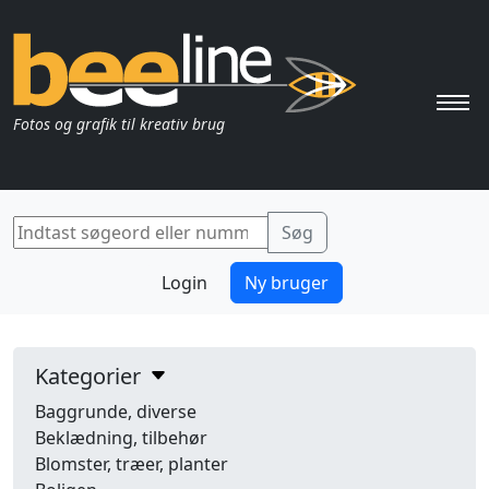
Pri
Fotos og grafik til kreativ brug
Login
Ny bruger
Kategorier
Baggrunde, diverse
Beklædning, tilbehør
Blomster, træer, planter