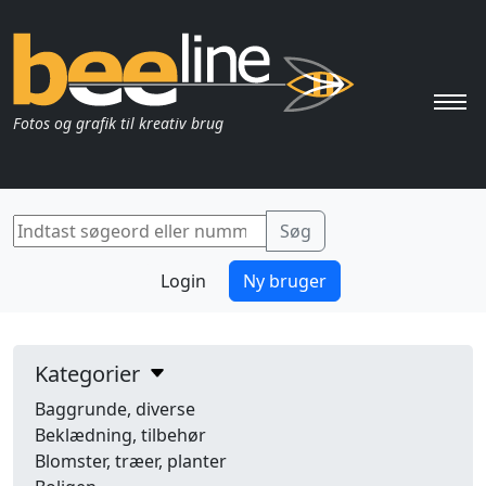
Pri
Fotos og grafik til kreativ brug
Login
Ny bruger
Kategorier
Baggrunde, diverse
Beklædning, tilbehør
Blomster, træer, planter