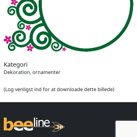
Halloween
Håndværk
Haven
Huse, bygninger
Jagt
Jul
Kærlighed, bryllup
Kommunikation, nyhedsformidling
Køretøjer
Kategori
Landbrug
Dekoration, ornamenter
Lov, orden
Lyd, billede
(Log venligst ind for at downloade dette billede)
Mad, drikke
Mærkedage
Marked, kræmmere
Mennesker
Nationalflag, verdenskort
Natur
Nytår