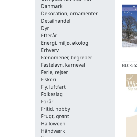
Danmark
Dekoration, ornamenter
Detailhandel
Dyr
Efterår
Energi, miljø, økologi
Erhverv
Fænomener, begreber
Fastelavn, karneval
BLC-55
Ferie, rejser
Fiskeri
Fly, luftfart
Folkeslag
Forår
Fritid, hobby
Frugt, grønt
Halloween
Håndværk