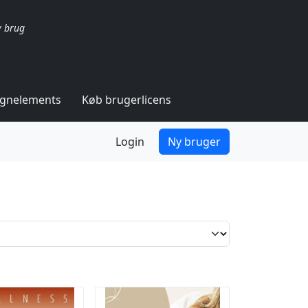
v brug
ignelements
Køb brugerlicens
Login
Ny bruger