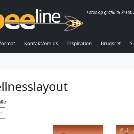
Fotos og grafik til kreati
lformat
Kontakt/om os
Inspiration
Brugsret
S
llnesslayout
ér