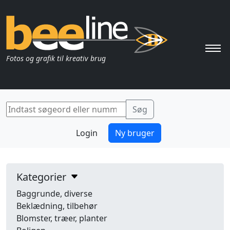
Pri
Fotos og grafik til kreativ brug
Login
Ny bruger
Kategorier
Baggrunde, diverse
Beklædning, tilbehør
Blomster, træer, planter