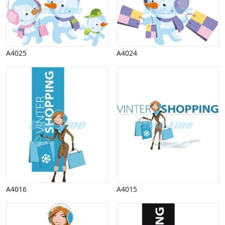
Påske
Penge, finans
Piktogrammer
Pinse
A4025
A4024
Politik, arbejdsmarked
Restauration, hotel
Scenarier
Skibe, både, søfart
Sommer
Spil
Sport
Spots
Stjernetegn, astrologi
Sundhed, sygdom
Trafik, færdsel
Uddannelse
A4016
A4015
Udsalg og andre begreber
Underholdning, kultur