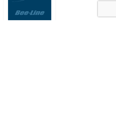
BLC-719A
Kehlet & Bee-Line | Borgpladsen 8 | 6800 Varde | +45
75 22 37 00 |
info@bee-line.dk