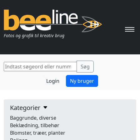
Pri
Fotos og grafik til kreativ brug
Login
Ny bruger
Kategorier
Baggrunde, diverse
Beklædning, tilbehør
Blomster, træer, planter