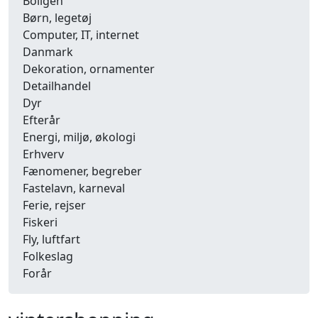
Boligen
Børn, legetøj
Computer, IT, internet
Danmark
Dekoration, ornamenter
Detailhandel
Dyr
Efterår
Energi, miljø, økologi
Erhverv
Fænomener, begreber
Fastelavn, karneval
Ferie, rejser
Fiskeri
Fly, luftfart
Folkeslag
Forår
Fritid, hobby
Frugt, grønt