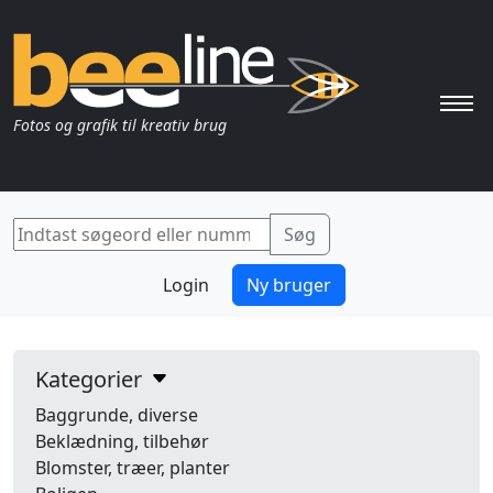
Pri
Fotos og grafik til kreativ brug
Login
Ny bruger
Kategorier
Baggrunde, diverse
Beklædning, tilbehør
Blomster, træer, planter