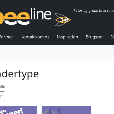
Fotos og grafik til kreati
lformat
Kontakt/om os
Inspiration
Brugsret
S
ndertype
ér