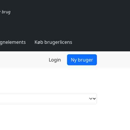
v brug
ignelements
Køb brugerlicens
Login
Ny bruger