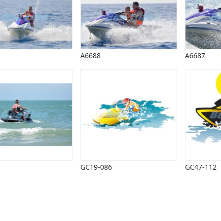
A6688
A6687
GC19-086
GC47-112