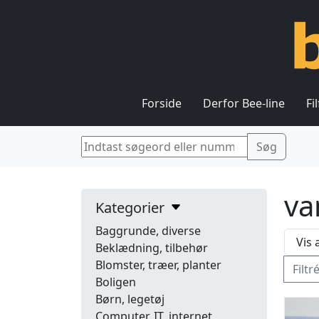
Forside
Derfor Bee-line
Fi
va
Kategorier
Baggrunde, diverse
Beklædning, tilbehør
Blomster, træer, planter
Filtr
Boligen
Børn, legetøj
Computer, IT, internet