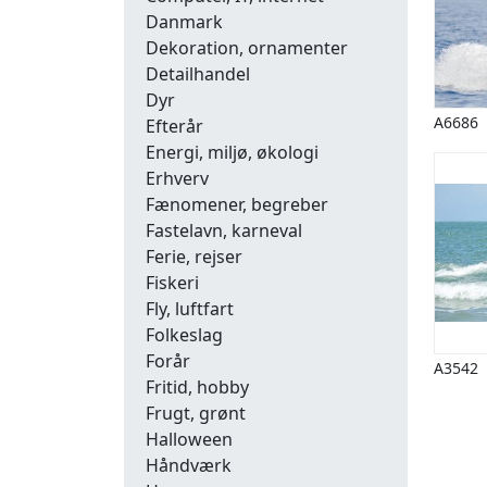
Danmark
Dekoration, ornamenter
Detailhandel
Dyr
A6686
Efterår
Energi, miljø, økologi
Erhverv
Fænomener, begreber
Fastelavn, karneval
Ferie, rejser
Fiskeri
Fly, luftfart
Folkeslag
Forår
A3542
Fritid, hobby
Frugt, grønt
Halloween
Håndværk