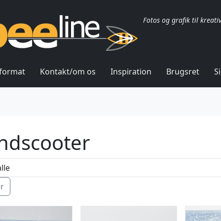
Fotos og grafik til kreati
lformat
Kontakt/om os
Inspiration
Brugsret
S
ndscooter
ér