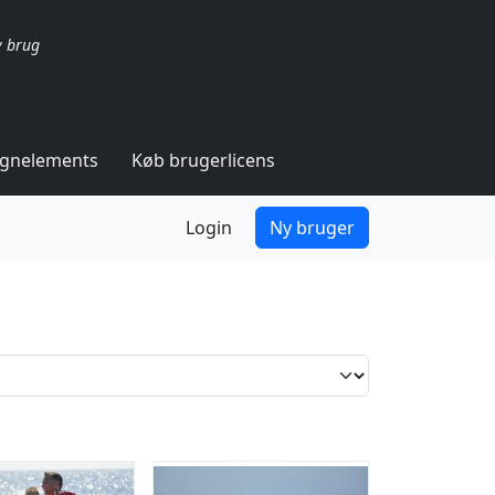
v brug
ignelements
Køb brugerlicens
Login
Ny bruger