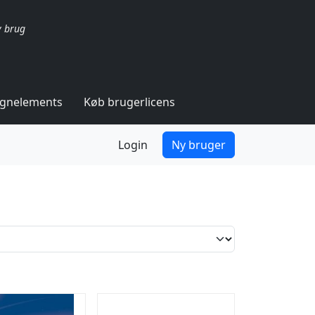
v brug
ignelements
Køb brugerlicens
Login
Ny bruger