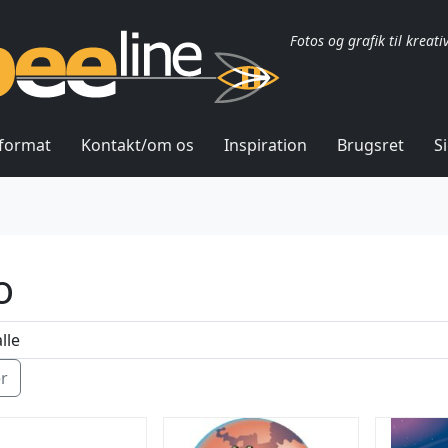
Fotos og grafik til kreati
lformat
Kontakt/om os
Inspiration
Brugsret
S
o
ér