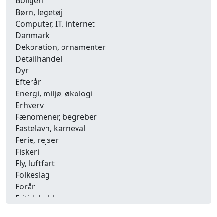
Boligen
Børn, legetøj
Computer, IT, internet
Danmark
Dekoration, ornamenter
Detailhandel
Dyr
Efterår
Energi, miljø, økologi
Erhverv
Fænomener, begreber
Fastelavn, karneval
Ferie, rejser
Fiskeri
Fly, luftfart
Folkeslag
Forår
Fritid, hobby
Frugt, grønt