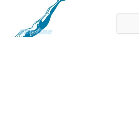
S1453
Kehlet & Bee-Line | Borgpladsen 8 | 6800 Varde | +45
75 22 37 00 |
info@bee-line.dk