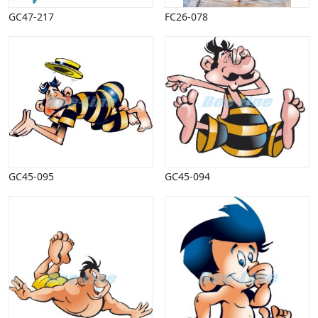
Vinter
GC47-217
FC26-078
GC45-095
GC45-094