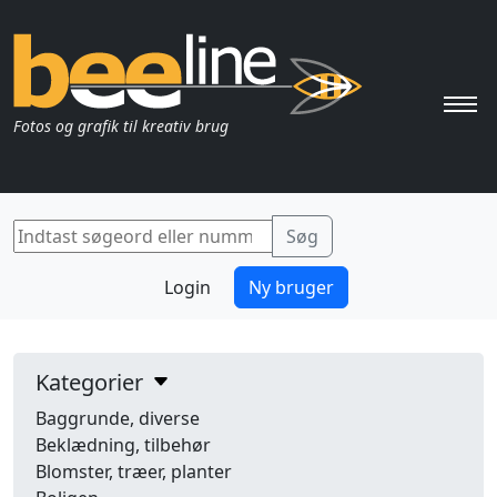
Pri
Fotos og grafik til kreativ brug
Login
Ny bruger
Kategorier
Baggrunde, diverse
Beklædning, tilbehør
Blomster, træer, planter