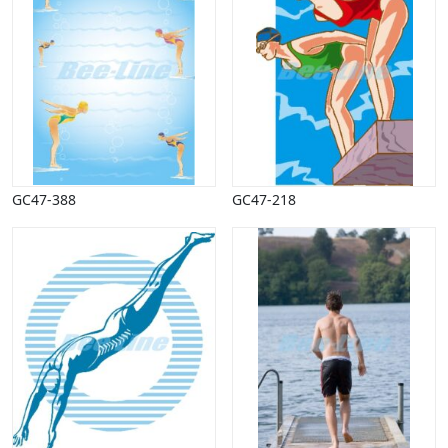
Påske
Penge, finans
Piktogrammer
Pinse
Politik, arbejdsmarked
Restauration, hotel
Scenarier
Skibe, både, søfart
GC47-388
GC47-218
Sommer
Spil
Sport
Spots
Stjernetegn, astrologi
Sundhed, sygdom
Trafik, færdsel
Uddannelse
Udsalg og andre begreber
Underholdning, kultur