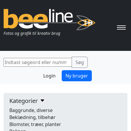
Pri
Fotos og grafik til kreativ brug
Login
Ny bruger
Kategorier
Baggrunde, diverse
Beklædning, tilbehør
Blomster, træer, planter