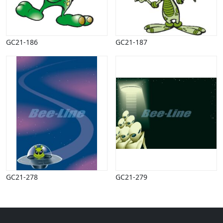
Halloween
Håndværk
Haven
Huse, bygninger
GC21-186
GC21-187
Jagt
Jul
Kærlighed, bryllup
Kommunikation, nyhedsformidling
Køretøjer
Landbrug
Lov, orden
Lyd, billede
Mad, drikke
Mærkedage
Marked, kræmmere
GC21-278
GC21-279
Mennesker
Nationalflag, verdenskort
Natur
Nytår