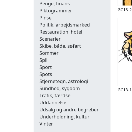
Penge, finans
GC13-2
Piktogrammer
Pinse
Politik, arbejdsmarked
Restauration, hotel
Scenarier
Skibe, både, søfart
Sommer
Spil
Sport
Spots
Stjernetegn, astrologi
Sundhed, sygdom
GC13-1
Trafik, færdsel
Uddannelse
Udsalg og andre begreber
Underholdning, kultur
Vinter