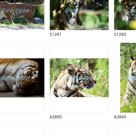
S1281
S1280
A3895
A3845