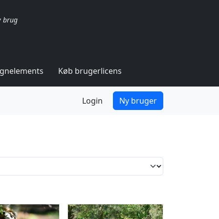
v brug
ignelements
Køb brugerlicens
Login
Ny bruger