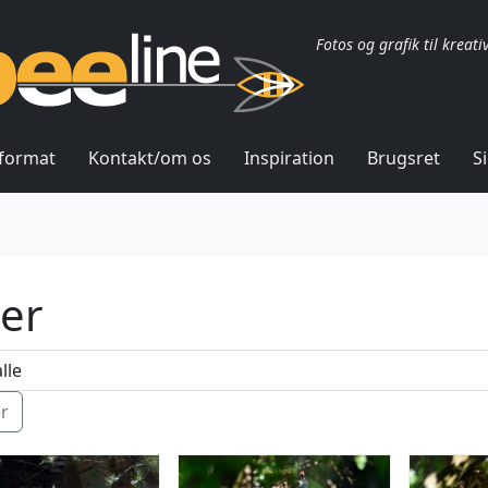
Fotos og grafik til kreati
lformat
Kontakt/om os
Inspiration
Brugsret
S
ger
ér