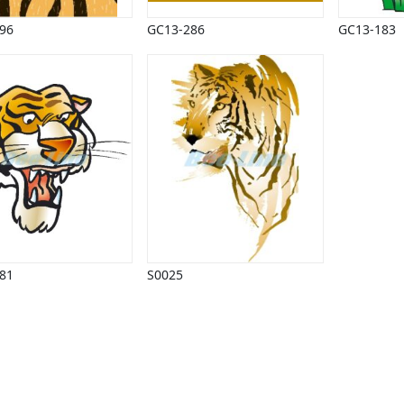
96
GC13-286
GC13-183
81
S0025