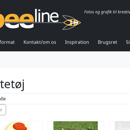
Fotos og grafik til kreati
lformat
Kontakt/om os
Inspiration
Brugsret
S
ltetøj
ér