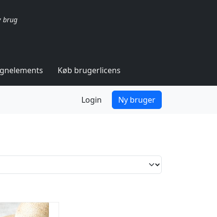
v brug
ignelements
Køb brugerlicens
Login
Ny bruger