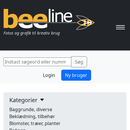
Pri
Fotos og grafik til kreativ brug
Login
Ny bruger
Kategorier
Baggrunde, diverse
Beklædning, tilbehør
Blomster, træer, planter