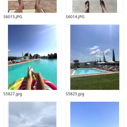
Påske
Penge, finans
S6015.JPG
S6014.JPG
Piktogrammer
Pinse
Politik, arbejdsmarked
Restauration, hotel
Scenarier
Skibe, både, søfart
Sommer
Spil
Sport
Spots
Stjernetegn, astrologi
Sundhed, sygdom
S5827.jpg
S5825.jpg
Trafik, færdsel
Uddannelse
Udsalg og andre begreber
Underholdning, kultur