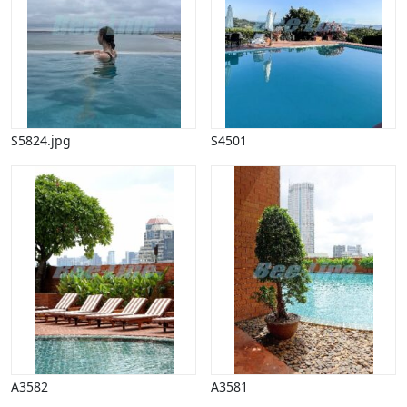
Vinter
S5824.jpg
S4501
A3582
A3581