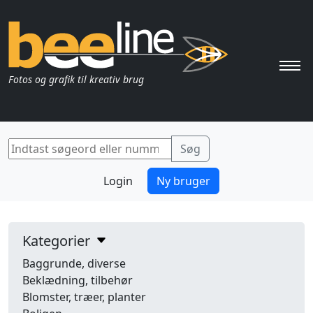
Pri
Fotos og grafik til kreativ brug
Login
Ny bruger
Kategorier
Baggrunde, diverse
Beklædning, tilbehør
Blomster, træer, planter