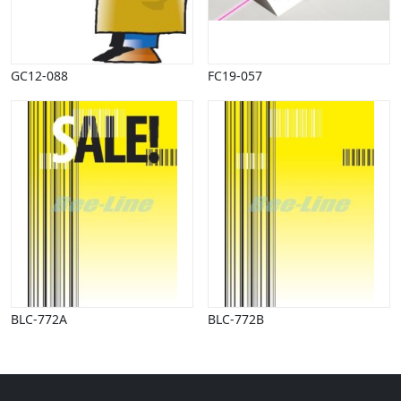
Halloween
Håndværk
Haven
Huse, bygninger
GC12-088
FC19-057
Jagt
Jul
Kærlighed, bryllup
Kommunikation, nyhedsformidling
Køretøjer
Landbrug
Lov, orden
Lyd, billede
Mad, drikke
Mærkedage
Marked, kræmmere
BLC-772A
BLC-772B
Mennesker
Nationalflag, verdenskort
Natur
Nytår