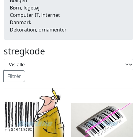
Boligen
Børn, legetøj
Computer, IT, internet
Danmark
Dekoration, ornamenter
Detailhandel
Dyr
stregkode
Efterår
Energi, miljø, økologi
Erhverv
Fænomener, begreber
Filtrér
Fastelavn, karneval
Ferie, rejser
Fiskeri
Fly, luftfart
Folkeslag
Forår
Fritid, hobby
Frugt, grønt