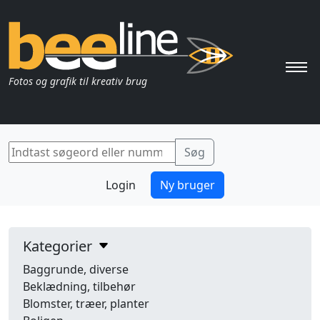
Pri
Fotos og grafik til kreativ brug
Login
Ny bruger
Kategorier
Baggrunde, diverse
Beklædning, tilbehør
Blomster, træer, planter