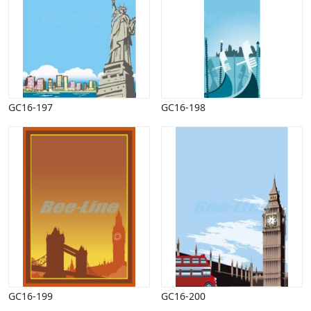
Påske
Penge, finans
Piktogrammer
Pinse
Politik, arbejdsmarked
Restauration, hotel
GC16-197
GC16-198
Scenarier
Skibe, både, søfart
Sommer
Spil
Sport
Spots
Stjernetegn, astrologi
Sundhed, sygdom
Trafik, færdsel
Uddannelse
Udsalg og andre begreber
Underholdning, kultur
GC16-199
GC16-200