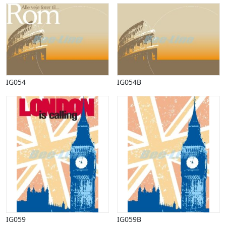
Vinter
IG054
IG054B
IG059
IG059B