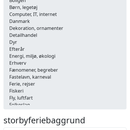
Boligen
Børn, legetøj
Computer, IT, internet
Danmark
Dekoration, ornamenter
Detailhandel
Dyr
Efterår
Energi, miljø, økologi
Erhverv
Fænomener, begreber
Fastelavn, karneval
Ferie, rejser
Fiskeri
Fly, luftfart
Folkeslag
Forår
storbyferiebaggrund
Fritid, hobby
Frugt, grønt