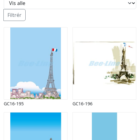
Halloween
Håndværk
Filtrér
Haven
Huse, bygninger
Jagt
Jul
Kærlighed, bryllup
Kommunikation, nyhedsformidling
Køretøjer
Landbrug
Lov, orden
Lyd, billede
Mad, drikke
Mærkedage
GC16-195
GC16-196
Marked, kræmmere
Mennesker
Nationalflag, verdenskort
Natur
Nytår