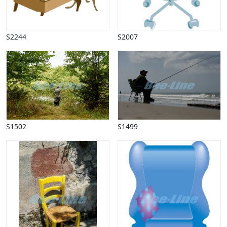
Påske
Penge, finans
Piktogrammer
S2244
S2007
Pinse
Politik, arbejdsmarked
Restauration, hotel
Scenarier
Skibe, både, søfart
Sommer
Spil
S1502
S1499
Sport
Spots
Stjernetegn, astrologi
Sundhed, sygdom
Trafik, færdsel
Uddannelse
Udsalg og andre begreber
Underholdning, kultur