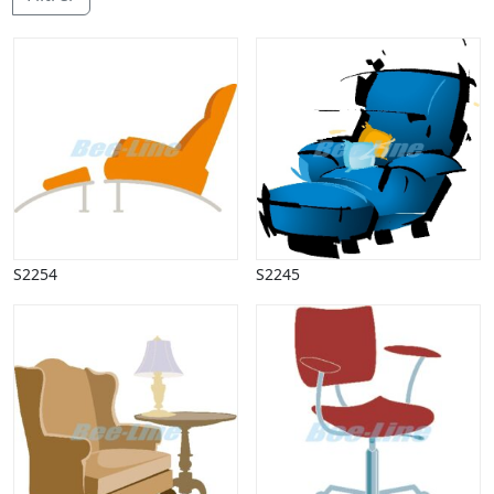
Halloween
Håndværk
Haven
Huse, bygninger
Jagt
Jul
Kærlighed, bryllup
Kommunikation, nyhedsformidling
Køretøjer
Landbrug
Lov, orden
S2254
S2245
Lyd, billede
Mad, drikke
Mærkedage
Marked, kræmmere
Mennesker
Nationalflag, verdenskort
Natur
Nytår