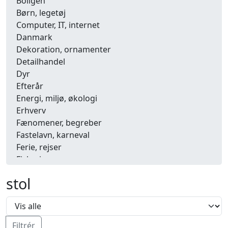
Boligen
Børn, legetøj
Computer, IT, internet
Danmark
Dekoration, ornamenter
Detailhandel
Dyr
Efterår
Energi, miljø, økologi
Erhverv
Fænomener, begreber
Fastelavn, karneval
Ferie, rejser
Fiskeri
Fly, luftfart
stol
Folkeslag
Forår
Fritid, hobby
Frugt, grønt
Filtrér