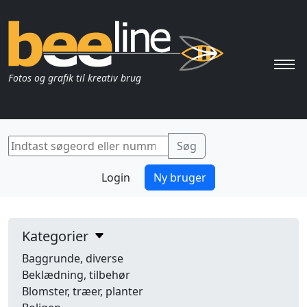
Pri
Fotos og grafik til kreativ brug
Login
Ny bruger
Kategorier
Baggrunde, diverse
Beklædning, tilbehør
Blomster, træer, planter