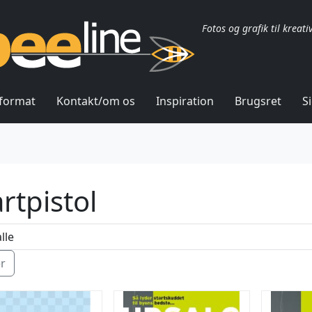
Fotos og grafik til kreati
lformat
Kontakt/om os
Inspiration
Brugsret
S
artpistol
ér