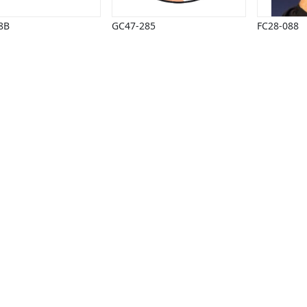
8B
GC47-285
FC28-088