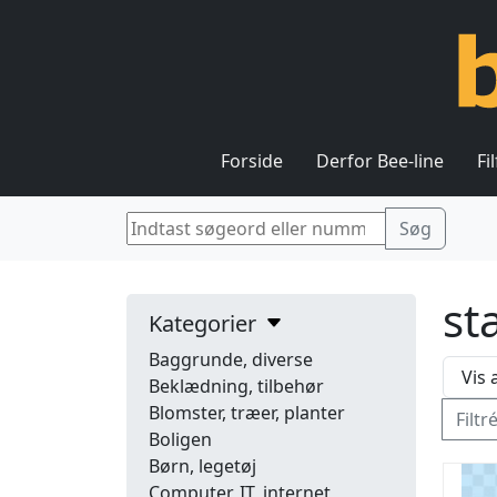
Forside
Derfor Bee-line
Fi
st
Kategorier
Baggrunde, diverse
Beklædning, tilbehør
Blomster, træer, planter
Filtr
Boligen
Børn, legetøj
Computer, IT, internet