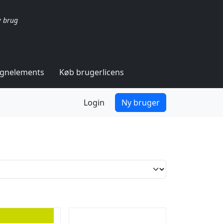
v brug
ignelements
Køb brugerlicens
Login
Ny bruger