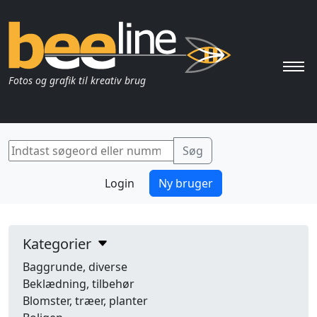
Pri
Fotos og grafik til kreativ brug
Login
Ny bruger
Kategorier
Baggrunde, diverse
Beklædning, tilbehør
Blomster, træer, planter