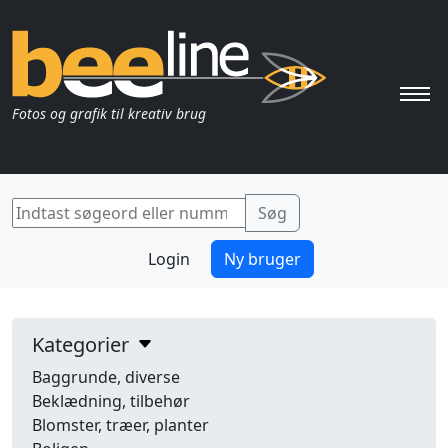
Pri
Fotos og grafik til kreativ brug
Login
Ny bruger
Kategorier
Baggrunde, diverse
Beklædning, tilbehør
Blomster, træer, planter