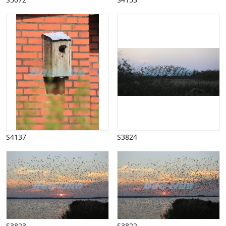
Påske
Penge, finans
Piktogrammer
Pinse
Politik, arbejdsmarked
Restauration, hotel
Scenarier
Skibe, både, søfart
Sommer
Spil
Sport
S4137
S3824
Spots
Stjernetegn, astrologi
Sundhed, sygdom
Trafik, færdsel
Uddannelse
Udsalg og andre begreber
Underholdning, kultur
S3823
S3822