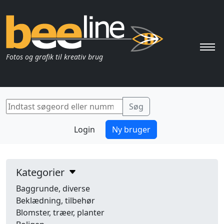
Pri
Fotos og grafik til kreativ brug
Login
Ny bruger
Kategorier
Baggrunde, diverse
Beklædning, tilbehør
Blomster, træer, planter