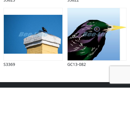
Vinter
S3369
GC13-082
Kehlet & Bee-Line | Borgpladsen 8 | 6800 Varde | +45
75 22 37 00 |
info@bee-line.dk