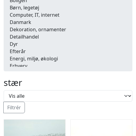
Boligen
Børn, legetøj
Computer, IT, internet
Danmark
Dekoration, ornamenter
Detailhandel
Dyr
Efterår
Energi, miljø, økologi
Erhverv
Fænomener, begreber
stær
Fastelavn, karneval
Ferie, rejser
Fiskeri
Fly, luftfart
Filtrér
Folkeslag
Forår
Fritid, hobby
Frugt, grønt