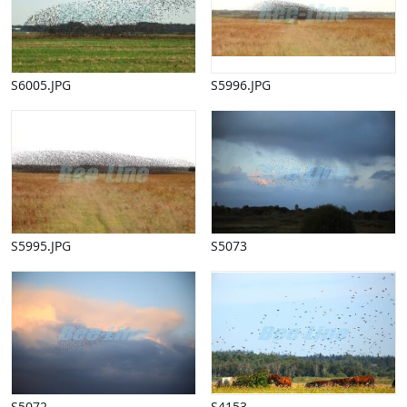
Halloween
Håndværk
Haven
Huse, bygninger
S6005.JPG
S5996.JPG
Jagt
Jul
Kærlighed, bryllup
Kommunikation, nyhedsformidling
Køretøjer
Landbrug
Lov, orden
S5995.JPG
S5073
Lyd, billede
Mad, drikke
Mærkedage
Marked, kræmmere
Mennesker
Nationalflag, verdenskort
Natur
Nytår
S5072
S4153